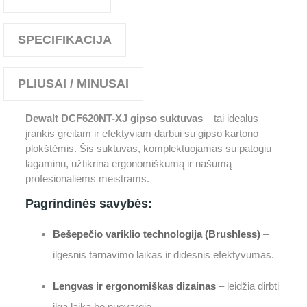
SPECIFIKACIJA
PLIUSAI / MINUSAI
Dewalt DCF620NT-XJ gipso suktuvas
– tai idealus
įrankis greitam ir efektyviam darbui su gipso kartono
plokštėmis. Šis suktuvas, komplektuojamas su patogiu
lagaminu, užtikrina ergonomiškumą ir našumą
profesionaliems meistrams.
Pagrindinės savybės:
Bešepečio variklio technologija (Brushless)
–
ilgesnis tarnavimo laikas ir didesnis efektyvumas.
Lengvas ir ergonomiškas dizainas
– leidžia dirbti
ilgą laiką be nuovargio.