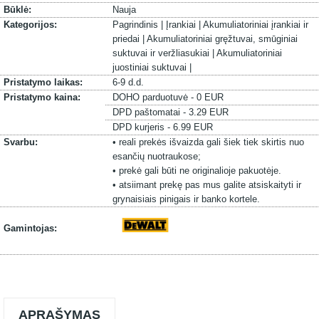
Būklė:
Nauja
Kategorijos:
Pagrindinis |
Įrankiai |
Akumuliatoriniai įrankiai ir
priedai |
Akumuliatoriniai gręžtuvai, smūginiai
suktuvai ir veržliasukiai |
Akumuliatoriniai
juostiniai suktuvai |
Pristatymo laikas:
6-9 d.d.
Pristatymo kaina:
DOHO parduotuvė - 0 EUR
DPD paštomatai - 3.29 EUR
DPD kurjeris - 6.99 EUR
Svarbu:
• reali prekės išvaizda gali šiek tiek skirtis nuo
esančių nuotraukose;
• prekė gali būti ne originalioje pakuotėje.
• atsiimant prekę pas mus galite atsiskaityti ir
grynaisiais pinigais ir banko kortele.
Gamintojas:
APRAŠYMAS