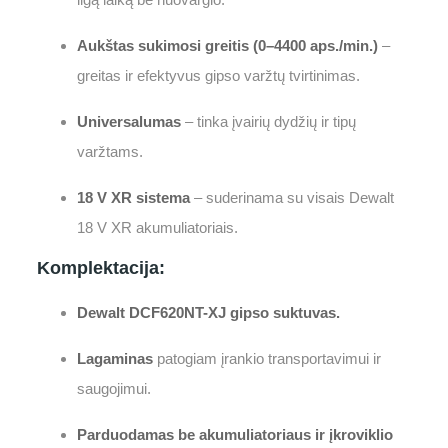
Aukštas sukimosi greitis (0–4400 aps./min.)
–
greitas ir efektyvus gipso varžtų tvirtinimas.
Universalumas
– tinka įvairių dydžių ir tipų
varžtams.
18 V XR sistema
– suderinama su visais Dewalt
18 V XR akumuliatoriais.
Komplektacija:
Dewalt DCF620NT-XJ gipso suktuvas.
Lagaminas
patogiam įrankio transportavimui ir
saugojimui.
Parduodamas be akumuliatoriaus ir įkroviklio