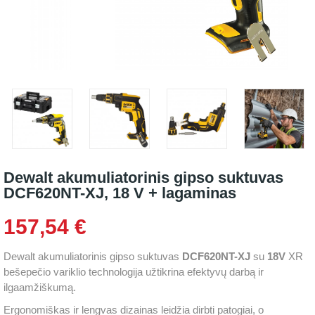
Dewalt akumuliatorinis gipso suktuvas
DCF620NT-XJ, 18 V + lagaminas
157,54 €
Dewalt akumuliatorinis gipso suktuvas
DCF620NT-XJ
su
18V
XR
bešepečio variklio technologija užtikrina efektyvų darbą ir
ilgaamžiškumą.
Ergonomiškas ir lengvas dizainas leidžia dirbti patogiai, o