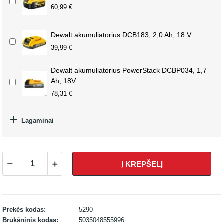
60,99 €
Dewalt akumuliatorius DCB183, 2,0 Ah, 18 V
39,99 €
Dewalt akumuliatorius PowerStack DCBP034, 1,7
Ah, 18V
78,31 €

Lagaminai
Į KREPŠELĮ
Prekės kodas:
5290
Brūkšninis kodas:
5035048555996