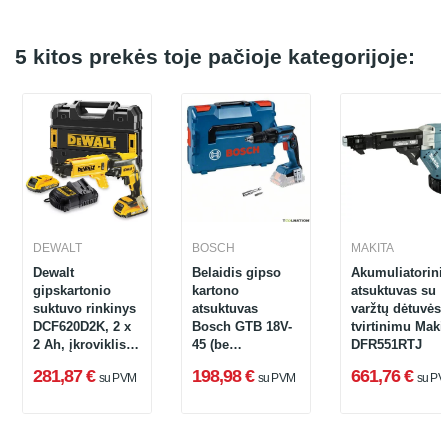
5 kitos prekės toje pačioje kategorijoje:
DEWALT
BOSCH
MAKITA
Dewalt
Belaidis gipso
Akumuliatorini
gipskartonio
kartono
atsuktuvas su
suktuvo rinkinys
atsuktuvas
varžtų dėtuvės
DCF620D2K, 2 x
Bosch GTB 18V-
tvirtinimu Maki
2 Ah, įkroviklis +
45 (be
DFR551RTJ
lagaminas, 18 V
akumuliatoriaus
281,87 €
198,98 €
661,76 €
su PVM
su PVM
su PV
ir įkroviklio + L-
Boxx 136)