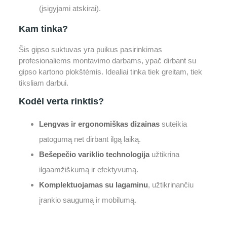
(įsigyjami atskirai).
Kam tinka?
Šis gipso suktuvas yra puikus pasirinkimas
profesionaliems montavimo darbams, ypač dirbant su
gipso kartono plokštėmis. Idealiai tinka tiek greitam, tiek
tiksliam darbui.
Kodėl verta rinktis?
Lengvas ir ergonomiškas dizainas
suteikia
patogumą net dirbant ilgą laiką.
Bešepečio variklio technologija
užtikrina
ilgaamžiškumą ir efektyvumą.
Komplektuojamas su lagaminu
, užtikrinančiu
įrankio saugumą ir mobilumą.