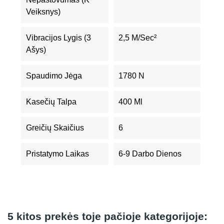
Veiksnys)
Vibracijos Lygis (3
2,5 M/sec²
Ašys)
Spaudimo Jėga
1780 N
Kasečių Talpa
400 Ml
Greičių Skaičius
6
Pristatymo Laikas
6-9 Darbo Dienos
5 kitos prekės toje pačioje kategorijoje: