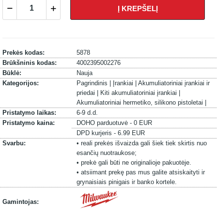
Į KREPŠELĮ
Prekės kodas:
5878
Brūkšninis kodas:
4002395002276
Būklė:
Nauja
Kategorijos:
Pagrindinis |
Įrankiai |
Akumuliatoriniai įrankiai ir
priedai |
Kiti akumuliatoriniai įrankiai |
Akumuliatoriniai hermetiko, silikono pistoletai |
Pristatymo laikas:
6-9 d.d.
Pristatymo kaina:
DOHO parduotuvė - 0 EUR
DPD kurjeris - 6.99 EUR
Svarbu:
• reali prekės išvaizda gali šiek tiek skirtis nuo
esančių nuotraukose;
• prekė gali būti ne originalioje pakuotėje.
• atsiimant prekę pas mus galite atsiskaityti ir
grynaisiais pinigais ir banko kortele.
Gamintojas: