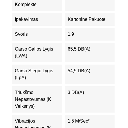
Komplekte
Įpakavimas
Kartoninė Pakuotė
Svoris
1.9
Garso Galios Lygis
65,5 DB(A)
(LWA)
Garso Slėgio Lygis
54,5 DB(A)
(LpA)
Triukšmo
3 DB(A)
Nepastovumas (K
Veiksnys)
Vibracijos
1,5 M/sec²
Nepastovumas (K