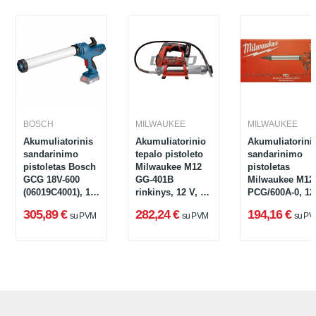
BOSCH
MILWAUKEE
MILWAUKEE
Akumuliatorinis
Akumuliatorinio
Akumuliatorini
sandarinimo
tepalo pistoleto
sandarinimo
pistoletas Bosch
Milwaukee M12
pistoletas
GCG 18V-600
GG-401B
Milwaukee M12
(06019C4001), 18
rinkinys, 12 V, 1
PCG/600A-0, 12
V
x 4 Ah, įkroviklis
V, 600 ml
305,89 €
282,24 €
194,16 €
su PVM
su PVM
su PV
+ lagaminas