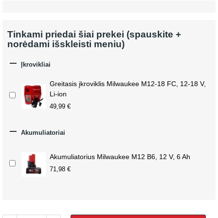
Tinkami priedai šiai prekei (spauskite +
norėdami išskleisti meniu)

Įkrovikliai
Greitasis įkroviklis Milwaukee M12-18 FC, 12-18 V,
Li-ion
49,99 €

Akumuliatoriai
Akumuliatorius Milwaukee M12 B6, 12 V, 6 Ah
71,98 €