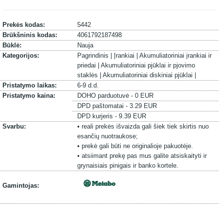
Prekės kodas:
5442
Brūkšninis kodas:
4061792187498
Būklė:
Nauja
Kategorijos:
Pagrindinis |
Įrankiai |
Akumuliatoriniai įrankiai ir
priedai |
Akumuliatoriniai pjūklai ir pjovimo
staklės |
Akumuliatoriniai diskiniai pjūklai |
Pristatymo laikas:
6-9 d.d.
Pristatymo kaina:
DOHO parduotuvė - 0 EUR
DPD paštomatai - 3.29 EUR
DPD kurjeris - 9.39 EUR
Svarbu:
• reali prekės išvaizda gali šiek tiek skirtis nuo
esančių nuotraukose;
• prekė gali būti ne originalioje pakuotėje.
• atsiimant prekę pas mus galite atsiskaityti ir
grynaisiais pinigais ir banko kortele.
Gamintojas: