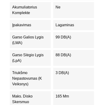
Akumuliatorius
Ne
Komplekte
Įpakavimas
Lagaminas
Garso Galios Lygis
99 DB(A)
(LWA)
Garso Slėgio Lygis
88 DB(A)
(LpA)
Triukšmo
3 DB(A)
Nepastovumas (K
Veiksnys)
Maks. Disko
165 Mm
Skersmuo