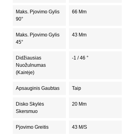
Maks. Pjovimo Gylis
66 Mm
90°
Maks. Pjovimo Gylis
43 Mm
45°
Didžiausias
-1 / 46 °
Nuožulnumas
(kairėje)
Apsauginis Gaubtas
Taip
Disko Skylės
20 Mm
Skersmuo
Pjovimo Greitis
43 M/s