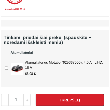
Atnaujinta 2026-08-10
Tinkami priedai šiai prekei (spauskite +
norėdami išskleisti meniu)

Akumuliatoriai
Akumuliatorius Metabo (625367000), 4,0 Ah LiHD,
18 V
66,98 €
Į KREPŠELĮ