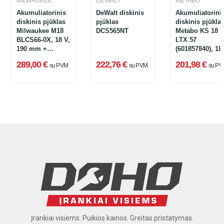
MILWAUKEE
DEWALT
METABO
Akumuliatorinis
DeWalt diskinis
Akumuliatorini
diskinis pjūklas
pjūklas
diskinis pjūkla
Milwaukee M18
DCS565NT
Metabo KS 18
BLCS66-0X, 18 V,
LTX 57
190 mm +
(601857840), 18
lagaminas
+ lagaminas (b
289,00 €
222,76 €
201,98 €
su PVM
su PVM
su PV
akumuliatoriau
ir įkroviklio)
Įrankiai visiems. Puikios kainos. Greitas pristatymas.