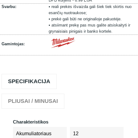
DPD kurjeris - 6.99 EUR
Svarbu:
• reali prekės išvaizda gali šiek tiek skirtis nuo
esančių nuotraukose;
• prekė gali būti ne originalioje pakuotėje.
• atsiimant prekę pas mus galite atsiskaityti ir
grynaisiais pinigais ir banko kortele.
Gamintojas:
SPECIFIKACIJA
PLIUSAI / MINUSAI
Charakteristikos
Akumuliatoriaus
12