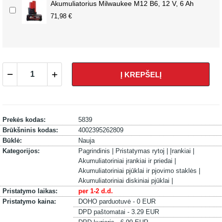
Akumuliatorius Milwaukee M12 B6, 12 V, 6 Ah
71,98 €
Į KREPŠELĮ
Prekės kodas:
5839
Brūkšninis kodas:
4002395262809
Būklė:
Nauja
Kategorijos:
Pagrindinis |
Pristatymas rytoj |
Įrankiai |
Akumuliatoriniai įrankiai ir priedai |
Akumuliatoriniai pjūklai ir pjovimo staklės |
Akumuliatoriniai diskiniai pjūklai |
Pristatymo laikas:
per 1-2 d.d.
Pristatymo kaina:
DOHO parduotuvė - 0 EUR
DPD paštomatai - 3.29 EUR