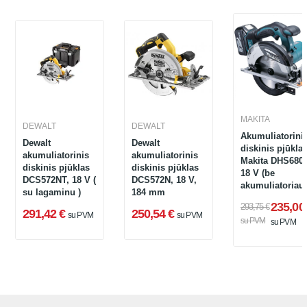
MAKITA
DEWALT
DEWALT
Akumuliatorini
Dewalt
Dewalt
diskinis pjūkla
akumuliatorinis
akumuliatorinis
Makita DHS680
diskinis pjūklas
diskinis pjūklas
18 V (be
DCS572NT, 18 V (
DCS572N, 18 V,
akumuliatoriau
su lagaminu )
184 mm
ir įkroviklio)
235,00
293,75 €
291,42 €
250,54 €
su PVM
su PVM
su PVM
su PVM