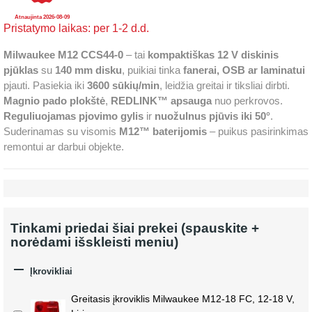
Atnaujinta 2026-08-09
Pristatymo laikas: per 1-2 d.d.
Milwaukee M12 CCS44-0
– tai
kompaktiškas 12 V diskinis
pjūklas
su
140 mm disku
, puikiai tinka
fanerai, OSB ar laminatui
pjauti. Pasiekia iki
3600 sūkių/min
, leidžia greitai ir tiksliai dirbti.
Magnio pado plokštė
,
REDLINK™ apsauga
nuo perkrovos.
Reguliuojamas pjovimo gylis
ir
nuožulnus pjūvis iki 50°
.
Suderinamas su visomis
M12™ baterijomis
– puikus pasirinkimas
remontui ar darbui objekte.
Tinkami priedai šiai prekei (spauskite +
norėdami išskleisti meniu)

Įkrovikliai
Greitasis įkroviklis Milwaukee M12-18 FC, 12-18 V,