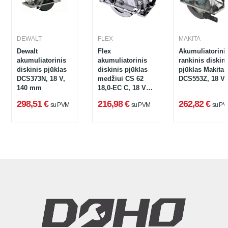
DEWALT
FLEX
MAKITA
Dewalt
Flex
Akumuliatorini
akumuliatorinis
akumuliatorinis
rankinis diskini
diskinis pjūklas
diskinis pjūklas
pjūklas Makita
DCS373N, 18 V,
medžiui CS 62
DCS553Z, 18 V
140 mm
18,0-EC C, 18 V
(be
298,51 €
216,98 €
262,82 €
su PVM
su PVM
su PV
akumuliatoriaus
ir įkroviklio)