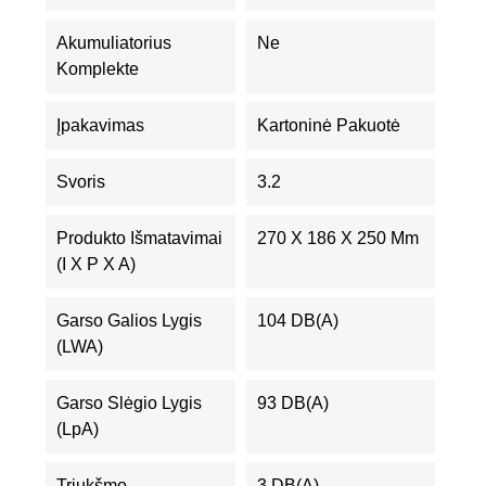
Akumuliatorius
Ne
Komplekte
Įpakavimas
Kartoninė Pakuotė
Svoris
3.2
Produkto Išmatavimai
270 X 186 X 250 Mm
(I X P X A)
Garso Galios Lygis
104 DB(A)
(LWA)
Garso Slėgio Lygis
93 DB(A)
(LpA)
Triukšmo
3 DB(A)