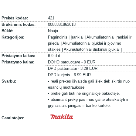
Prekės kodas:
421
Brūkšninis kodas:
0088381863018
Būklė:
Nauja
Kategorijos:
Pagrindinis |
Įrankiai |
Akumuliatoriniai įrankiai ir
priedai |
Akumuliatoriniai pjūklai ir pjovimo
staklės |
Akumuliatoriniai diskiniai pjūklai |
Pristatymo laikas:
6-9 d.d.
Pristatymo kaina:
DOHO parduotuvė - 0 EUR
DPD paštomatai - 3.29 EUR
DPD kurjeris - 6.99 EUR
Svarbu:
• reali prekės išvaizda gali šiek tiek skirtis nuo
esančių nuotraukose;
• prekė gali būti ne originalioje pakuotėje.
• atsiimant prekę pas mus galite atsiskaityti ir
grynaisiais pinigais ir banko kortele.
Gamintojas: