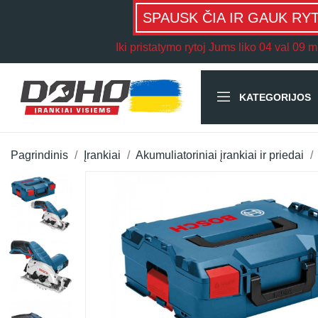
SPAUSK ČIA IR GAUK RY
Iki pristatymo rytoj Jums liko
04 val 09 m
KATEGORIJOS
Pagrindinis
Įrankiai
Akumuliatoriniai įrankiai ir priedai