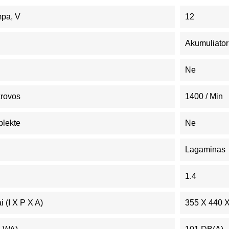
mpa, V
12
Akumuliator
Ne
krovos
1400 / Min
plekte
Ne
Lagaminas
1.4
 (I X P X A)
355 X 440 