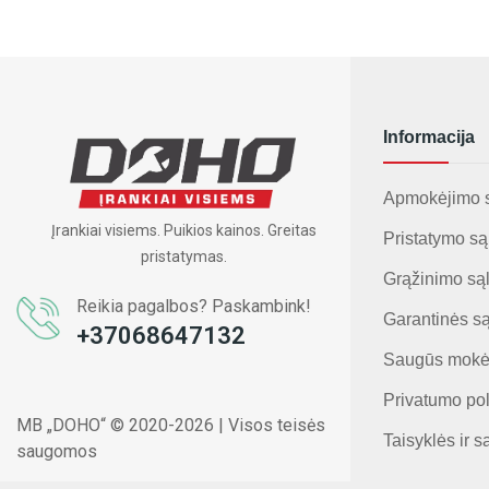
Informacija
Apmokėjimo 
Įrankiai visiems. Puikios kainos. Greitas
Pristatymo są
pristatymas.
Grąžinimo są
Reikia pagalbos? Paskambink!
Garantinės s
+37068647132
Saugūs mokė
Privatumo pol
MB „DOHO“ © 2020-2026 | Visos teisės
Taisyklės ir s
saugomos