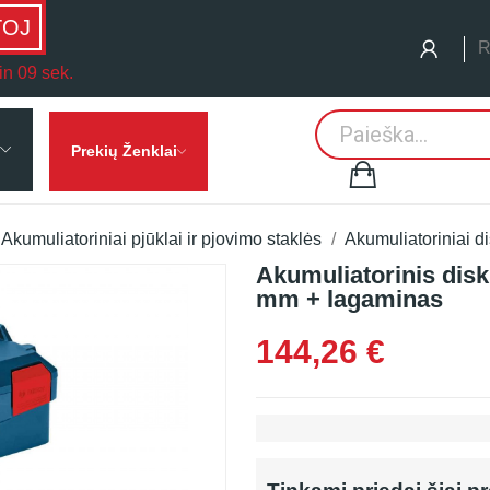
TOJ
R
in 09 sek.
Prekių Ženklai
Akumuliatoriniai pjūklai ir pjovimo staklės
Akumuliatoriniai di
Akumuliatorinis disk
mm + lagaminas
144,26 €