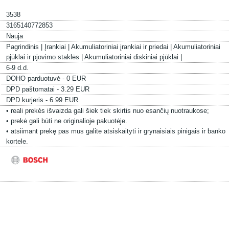
3538
3165140772853
Nauja
Pagrindinis |
Įrankiai |
Akumuliatoriniai įrankiai ir priedai |
Akumuliatoriniai
pjūklai ir pjovimo staklės |
Akumuliatoriniai diskiniai pjūklai |
6-9 d.d.
DOHO parduotuvė - 0 EUR
DPD paštomatai - 3.29 EUR
DPD kurjeris - 6.99 EUR
• reali prekės išvaizda gali šiek tiek skirtis nuo esančių nuotraukose;
• prekė gali būti ne originalioje pakuotėje.
• atsiimant prekę pas mus galite atsiskaityti ir grynaisiais pinigais ir banko
kortele.