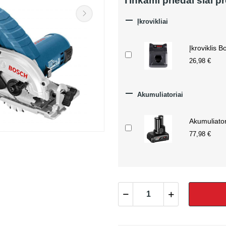
Tinkami priedai šiai p

Įkrovikliai
Įkroviklis 
26,98 €

Akumuliatoriai
Akumuliato
77,98 €