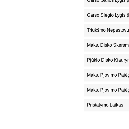
Garso Galios Lygis 
Garso Slėgio Lygis 
Triukšmo Nepastovu
Maks. Disko Skers
Pjūklo Disko Kiaur
Maks. Pjovimo Pajė
Maks. Pjovimo Pajė
Pristatymo Laikas