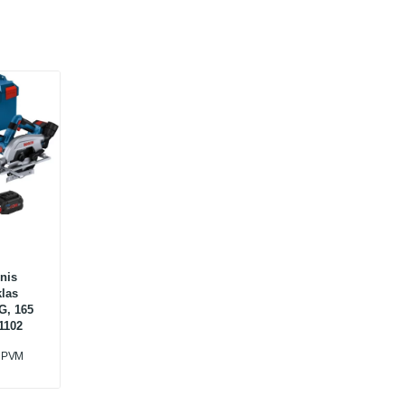
nis
klas
G, 165
1102
u PVM