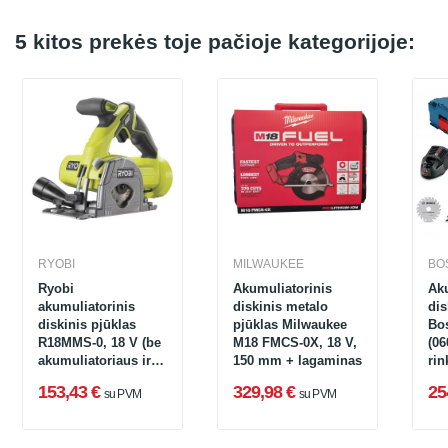
5 kitos prekės toje pačioje kategorijoje:
RYOBI
MILWAUKEE
BO
Ryobi
Akumuliatorinis
Aku
akumuliatorinis
diskinis metalo
dis
diskinis pjūklas
pjūklas Milwaukee
Bo
R18MMS-0, 18 V (be
M18 FMCS-0X, 18 V,
(06
akumuliatoriaus ir
150 mm + lagaminas
rin
įkroviklio)
Ah
153,43 €
329,98 €
25
su PVM
su PVM
įkr
la