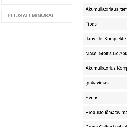
Akumuliatoriaus Įta
PLIUSAI / MINUSAI
Tipas
Įkroviklis Komplekte
Maks. Greitis Be Ap
Akumuliatorius Kom
Įpakavimas
Svoris
Produkto Išmatavimai