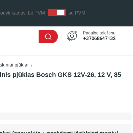
odyti kainas:
be PVM
su PVM
Pagalba telefonu:
+37068647132
skiniai pjūklai
inis pjūklas Bosch GKS 12V-26, 12 V, 85