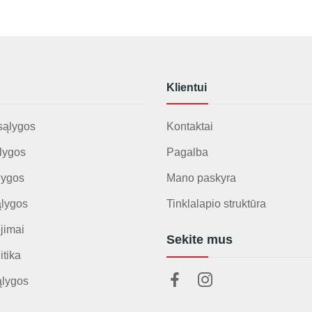
Klientui
sąlygos
Kontaktai
lygos
Pagalba
lygos
Mano paskyra
ąlygos
Tinklalapio struktūra
jimai
Sekite mus
itika
ąlygos