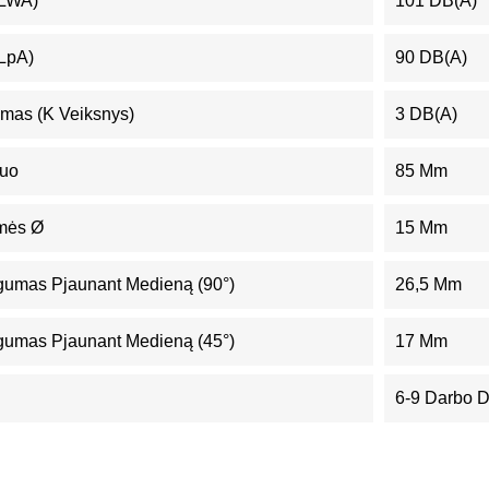
(LWA)
101 DB(A)
(LpA)
90 DB(A)
mas (K Veiksnys)
3 DB(A)
muo
85 Mm
ymės Ø
15 Mm
gumas Pjaunant Medieną (90°)
26,5 Mm
gumas Pjaunant Medieną (45°)
17 Mm
6-9 Darbo 