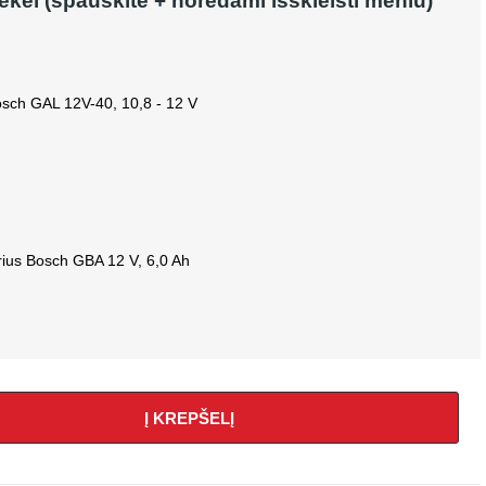
rekei (spauskite + norėdami išskleisti meniu)
Bosch GAL 12V-40, 10,8 - 12 V
rius Bosch GBA 12 V, 6,0 Ah
Į KREPŠELĮ