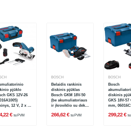
SCH
BOSCH
BOSCH
muliatorinio
Belaidis rankinis
Bosch
kinio pjūklo
diskinis pjūklas
akumuliatori
sch GKS 12V-26
Bosch GKM 18V-50
diskinis pjū
016A1005)
(be akumuliatoriaus
GKS 18V-57 
kinys, 12 V, 2 x 3
ir įkroviklio su dėklu
mm, 06016C
, 85 mm,
L-BOXX 238)
4,22 €
266,62 €
299,22 €
su PVM
su PVM
s
oviklis +
gaminas