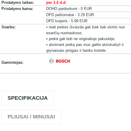
Pristatymo laikas:
per 1-2 d.d.
Pristatymo kaina:
DOHO parduotuvė - 0 EUR
DPD paštomatai - 3.29 EUR
DPD kurjeris - 5.99 EUR
Svarbu:
• reali prekės išvaizda gali šiek tiek skirtis nuo
esančių nuotraukose;
• prekė gali būti ne originalioje pakuotėje.
• atsiimant prekę pas mus galite atsiskaityti ir
grynaisiais pinigais ir banko kortele.
Gamintojas:
SPECIFIKACIJA
PLIUSAI / MINUSAI