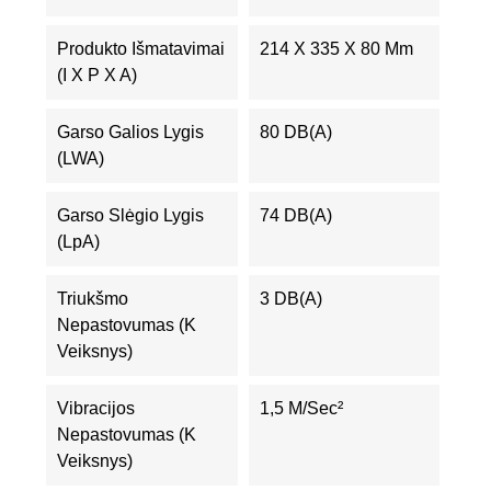
Produkto Išmatavimai
214 X 335 X 80 Mm
(I X P X A)
Garso Galios Lygis
80 DB(A)
(LWA)
Garso Slėgio Lygis
74 DB(A)
(LpA)
Triukšmo
3 DB(A)
Nepastovumas (K
Veiksnys)
Vibracijos
1,5 M/sec²
Nepastovumas (K
Veiksnys)