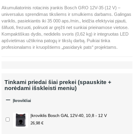
Akumuliatorinis rotacinis įrankis Bosch GRO 12V-35 (12 V) –
universalus sprendimas tiksliems ir smulkiems darbams. Galingas
variklis, pasiekiantis iki 35 000 aps./min., leidžia efektyviai pjauti,
šlifuoti, frezuoti, poliruoti ar gręžti net sunkiai prieinamose vietose.
Kompaktiškas dydis, nedidelis svoris (0,62 kg) ir integruotas LED
apšvietimas užtikrina patogų ir tikslų darbą. Puikiai tinka
profesionalams ir kruopštiems „pasidaryk pats“ projektams.
Tinkami priedai šiai prekei (spauskite +
norėdami išskleisti meniu)

Įkrovikliai
Įkroviklis Bosch GAL 12V-40, 10,8 - 12 V
26,98 €