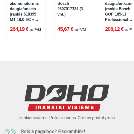
akumuliatorinis
Bosch
daugiafunkcini
daugiafunkcis
2607017324 (3
įrankis Bosch
įrankis 518395
vnt.)
GOP 185-LI
MT 18.0-EC +
Professional
lagaminas (be
(06018G2020)
264,19 €
45,67 €
208,12 €
su PVM
su PVM
su PV
akumuliatoriaus
ir įkroviklio)
Įrankiai visiems. Puikios kainos. Greitas pristatymas.
Reikia pagalbos? Paskambink!