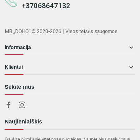
+37068647132
MB „DOHO“ © 2020-2026 | Visos teisės saugomos

Informacija

Klientui
Sekite mus
Naujienlaiškis
Gaukite pirmi apie ypatingas nuolaidas ir superinius pasiūlymus.