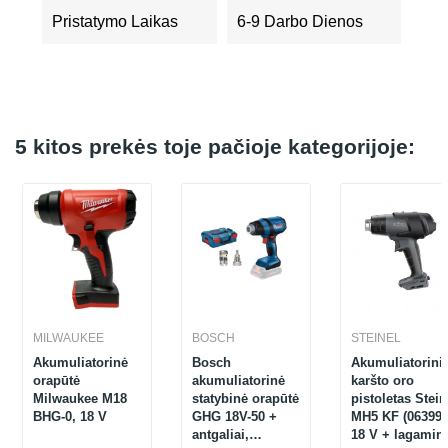
Pristatymo Laikas
6-9 Darbo Dienos
5 kitos prekės toje pačioje kategorijoje:
MILWAUKEE
BOSCH
STEINEL
Akumuliatorinė
Bosch
Akumuliatorini
orapūtė
akumuliatorinė
karšto oro
Milwaukee M18
statybinė orapūtė
pistoletas Stein
BHG-0, 18 V
GHG 18V-50 +
MH5 KF (063993
antgaliai,
18 V + lagamin