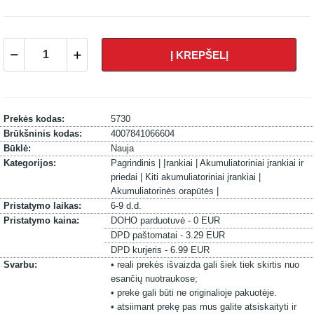
Į KREPŠELĮ
Prekės kodas:
5730
Brūkšninis kodas:
4007841066604
Būklė:
Nauja
Kategorijos:
Pagrindinis |
Įrankiai |
Akumuliatoriniai įrankiai ir
priedai |
Kiti akumuliatoriniai įrankiai |
Akumuliatorinės orapūtės |
Pristatymo laikas:
6-9 d.d.
Pristatymo kaina:
DOHO parduotuvė - 0 EUR
DPD paštomatai - 3.29 EUR
DPD kurjeris - 6.99 EUR
Svarbu:
• reali prekės išvaizda gali šiek tiek skirtis nuo
esančių nuotraukose;
• prekė gali būti ne originalioje pakuotėje.
• atsiimant prekę pas mus galite atsiskaityti ir