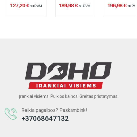
06012A6501
127,20 €
189,98 €
196,98 €
su PVM
su PVM
su PV
Įrankiai visiems. Puikios kainos. Greitas pristatymas.
Reikia pagalbos? Paskambink!
+37068647132