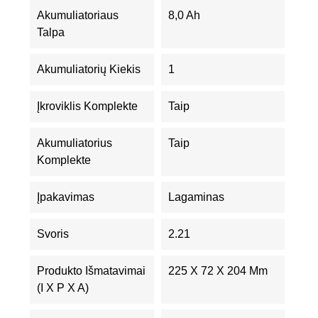
Akumuliatoriaus
8,0 Ah
Talpa
Akumuliatorių Kiekis
1
Įkroviklis Komplekte
Taip
Akumuliatorius
Taip
Komplekte
Įpakavimas
Lagaminas
Svoris
2.21
Produkto Išmatavimai
225 X 72 X 204 Mm
(I X P X A)