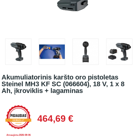
Akumuliatorinis karšto oro pistoletas
Steinel MH3 KF SC (066604), 18 V, 1 x 8
Ah, įkroviklis + lagaminas
464,69 €
Atnaujinta 2026-08-06