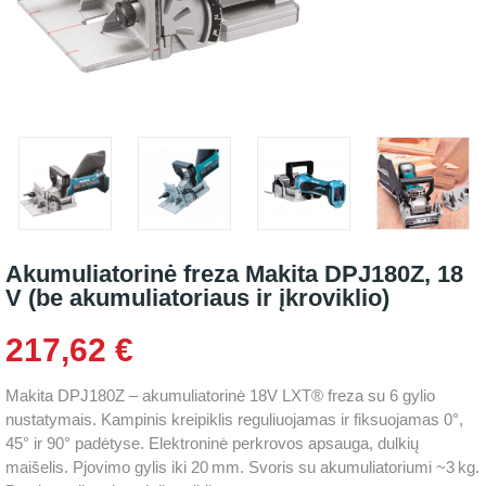
Akumuliatorinė freza Makita DPJ180Z, 18
V (be akumuliatoriaus ir įkroviklio)
217,62 €
Makita DPJ180Z – akumuliatorinė 18V LXT® freza su 6 gylio
nustatymais. Kampinis kreipiklis reguliuojamas ir fiksuojamas 0°,
45° ir 90° padėtyse. Elektroninė perkrovos apsauga, dulkių
maišelis. Pjovimo gylis iki 20 mm. Svoris su akumuliatoriumi ~3 kg.