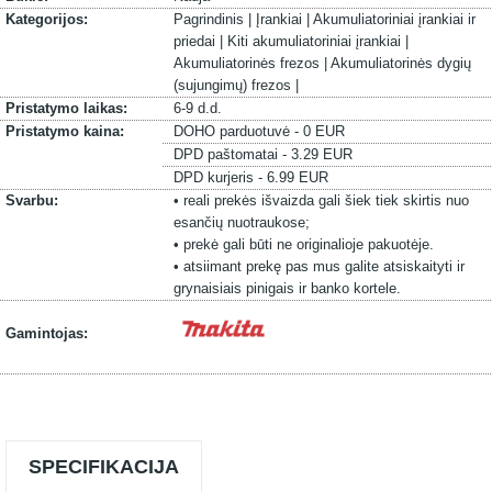
Kategorijos:
Pagrindinis |
Įrankiai |
Akumuliatoriniai įrankiai ir
priedai |
Kiti akumuliatoriniai įrankiai |
Akumuliatorinės frezos |
Akumuliatorinės dygių
(sujungimų) frezos |
Pristatymo laikas:
6-9 d.d.
Pristatymo kaina:
DOHO parduotuvė - 0 EUR
DPD paštomatai - 3.29 EUR
DPD kurjeris - 6.99 EUR
Svarbu:
• reali prekės išvaizda gali šiek tiek skirtis nuo
esančių nuotraukose;
• prekė gali būti ne originalioje pakuotėje.
• atsiimant prekę pas mus galite atsiskaityti ir
grynaisiais pinigais ir banko kortele.
Gamintojas:
SPECIFIKACIJA