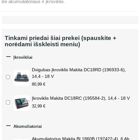
Be akumuliatoriaus ir įkroviklio.
Tinkami priedai šiai prekei (spauskite +
norėdami išskleisti meniu)

Įkrovikliai
Dvigubas įkroviklis Makita DC18RD (196933-6),
14,4 - 18 V
80,99 €
Įkroviklis Makita DC18RC (195584-2), 14,4 - 18 V
32,99 €

Akumuliatoriai
Akumuliatorius Makita BL1860B (197422-4), 6 Ah,