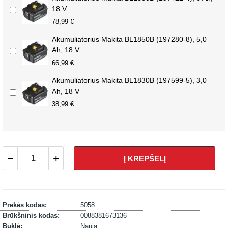
18 V
78,99 €
Akumuliatorius Makita BL1850B (197280-8), 5,0
Ah, 18 V
66,99 €
Akumuliatorius Makita BL1830B (197599-5), 3,0
Ah, 18 V
38,99 €
Į KREPŠELĮ
Prekės kodas:
5058
Brūkšninis kodas:
0088381673136
Būklė:
Nauja