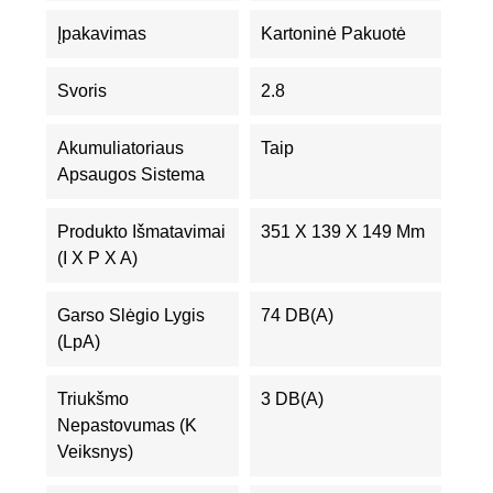
Įpakavimas
Kartoninė Pakuotė
Svoris
2.8
Akumuliatoriaus
Taip
Apsaugos Sistema
Produkto Išmatavimai
351 X 139 X 149 Mm
(I X P X A)
Garso Slėgio Lygis
74 DB(A)
(LpA)
Triukšmo
3 DB(A)
Nepastovumas (K
Veiksnys)