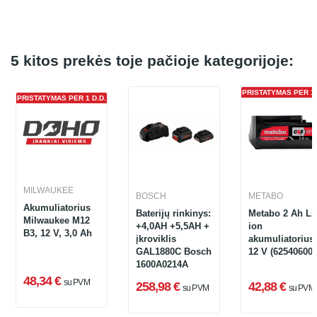
5 kitos prekės toje pačioje kategorijoje:
PRISTATYMAS PER 1 
PRISTATYMAS PER 1 D.D.
MILWAUKEE
BOSCH
METABO
Akumuliatorius
Baterijų rinkinys:
Metabo 2 Ah Li-
Milwaukee M12
+4,0AH +5,5AH +
ion
B3, 12 V, 3,0 Ah
įkroviklis
akumuliatorius,
GAL1880C Bosch
12 V (625406000
1600A0214A
48,34 €
su PVM
258,98 €
42,88 €
su PVM
su PVM