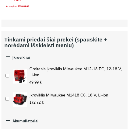
Atnaujinta 2026-08-06
Tinkami priedai šiai prekei (spauskite +
norėdami išskleisti meniu)

Įkrovikliai
Greitasis įkroviklis Milwaukee M12-18 FC, 12-18 V,
Li-ion
49,99 €
Įkroviklis Milwaukee M1418 C6, 18 V, Li-ion
172,72 €

Akumuliatoriai