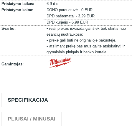
Pristatymo laikas:
6-9 d.d.
Pristatymo kaina:
DOHO parduotuvė - 0 EUR
DPD paštomatai - 3.29 EUR
DPD kurjeris - 6.99 EUR
Svarbu:
• reali prekės išvaizda gali šiek tiek skirtis nuo
esančių nuotraukose;
• prekė gali būti ne originalioje pakuotėje.
• atsiimant prekę pas mus galite atsiskaityti ir
grynaisiais pinigais ir banko kortele.
Gamintojas:
SPECIFIKACIJA
PLIUSAI / MINUSAI