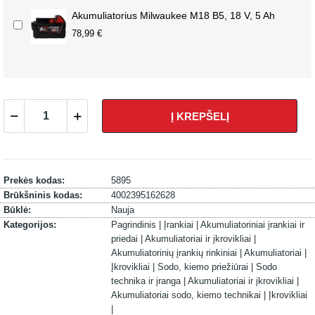
Akumuliatorius Milwaukee M18 B5, 18 V, 5 Ah
78,99 €
Į KREPŠELĮ
Prekės kodas:
5895
Brūkšninis kodas:
4002395162628
Būklė:
Nauja
Kategorijos:
Pagrindinis |
Įrankiai |
Akumuliatoriniai įrankiai ir
priedai |
Akumuliatoriai ir įkrovikliai |
Akumuliatorinių įrankių rinkiniai |
Akumuliatoriai |
Įkrovikliai |
Sodo, kiemo priežiūrai |
Sodo
technika ir įranga |
Akumuliatoriai ir įkrovikliai |
Akumuliatoriai sodo, kiemo technikai |
Įkrovikliai
|