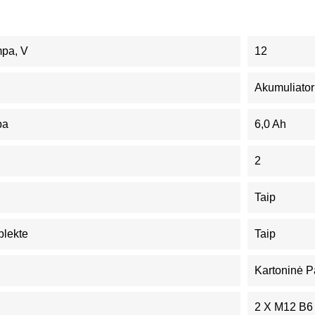
mpa, V
12
Akumuliator
pa
6,0 Ah
2
Taip
plekte
Taip
Kartoninė P
2 X M12 B6 A