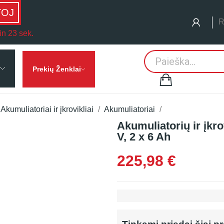
TOJ
R
in 23 sek.
Prekių Ženklai
Akumuliatoriai ir įkrovikliai
Akumuliatoriai
Akumuliatorių ir įkr
V, 2 x 6 Ah
225,98 €