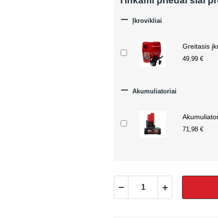
Tinkami priedai šiai p

Įkrovikliai
Greitasis į
49,99 €

Akumuliatoriai
Akumuliato
71,98 €