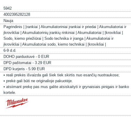
5942
4002395282128
Nauja
Pagrindinis |
Įrankiai |
Akumuliatoriniai įrankiai ir priedai |
Akumuliatoriai ir
įkrovikliai |
Akumuliatorinių įrankių rinkiniai |
Akumuliatoriai |
Įkrovikliai |
Sodo, kiemo priežiūrai |
Sodo technika ir įranga |
Akumuliatoriai ir
įkrovikliai |
Akumuliatoriai sodo, kiemo technikai |
Įkrovikliai |
6-9 d.d.
DOHO parduotuvė - 0 EUR
DPD paštomatai - 3.29 EUR
DPD kurjeris - 5.99 EUR
• reali prekės išvaizda gali šiek tiek skirtis nuo esančių nuotraukose;
• prekė gali būti ne originalioje pakuotėje.
• atsiimant prekę pas mus galite atsiskaityti ir grynaisiais pinigais ir banko
kortele.