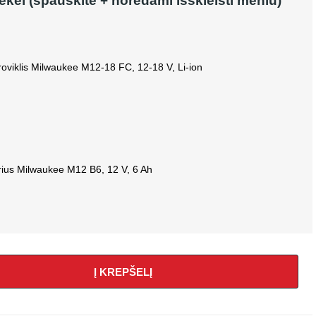
rekei (spauskite + norėdami išskleisti meniu)
kroviklis Milwaukee M12-18 FC, 12-18 V, Li-ion
rius Milwaukee M12 B6, 12 V, 6 Ah
Į KREPŠELĮ