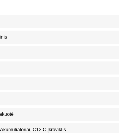
inis
akuotė
kumuliatoriai, C12 C Įkroviklis