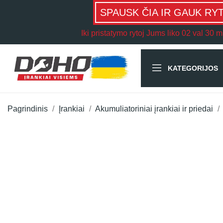
SPAUSK ČIA IR GAUK RY
Iki pristatymo rytoj Jums liko
02 val 30 m
KATEGORIJOS
Pagrindinis
Įrankiai
Akumuliatoriniai įrankiai ir priedai