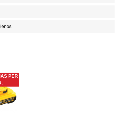
Dienos
MAS PER
D.