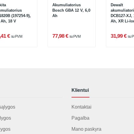
ita
Akumuliatorius
Dewalt
muliatorius
Bosch GBA 12 V, 6,0
akumuliator
820B (197254-9),
Ah
DCB127-XJ, 1
 Ah, 18 V
Ah, XR Li-Io
,41 €
77,98 €
31,99 €
su PVM
su PVM
su 
Klientui
sąlygos
Kontaktai
lygos
Pagalba
lygos
Mano paskyra