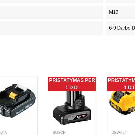
M12
6-9 Darbo 
PRISTATYMAS PER
PRISTATY
1 D.D.
1 D.
KITA
BOSCH
DEWALT