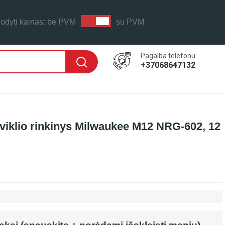
odyti kainas:
be PVM
su PVM
Pagalba telefonu:
+37068647132
oviklio rinkinys Milwaukee M12 NRG-602, 12