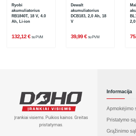
Ryobi
Dewalt
Mak
akumuliatorius
akumuliatorius
aku
RB1840T, 18 V, 4.0
DCB183, 2,0 Ah, 18
BL1
Ah, Li-ion
V
2,0
132,12 €
39,99 €
75
su PVM
su PVM
Informacija
Apmokėjimo 
Įrankiai visiems. Puikios kainos. Greitas
Pristatymo są
pristatymas.
Grąžinimo są