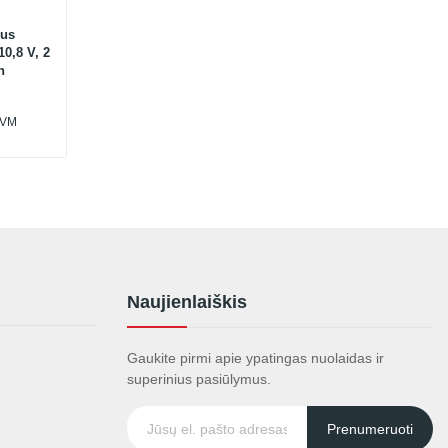
ius
0,8 V, 2
n
PVM
Naujienlaiškis
Gaukite pirmi apie ypatingas nuolaidas ir
superinius pasiūlymus.
Prenumeruoti