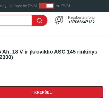
odyti kainas:
be PVM
su PVM
Pagalba telefonu:
+37068647132
 Ah, 18 V ir įkroviklio ASC 145 rinkinys
2000)
Į KREPŠELĮ