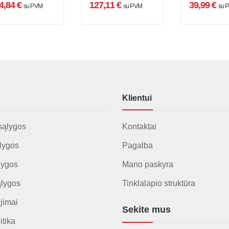
4,84 €
127,11 €
39,99 €
su PVM
su PVM
su 
CB118)
Klientui
sąlygos
Kontaktai
lygos
Pagalba
lygos
Mano paskyra
ąlygos
Tinklalapio struktūra
jimai
Sekite mus
itika