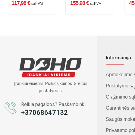
117,98 €
155,98 €
45
su PVM
su PVM
(D
Informacija
Apmokėjimo 
Įrankiai visiems. Puikios kainos. Greitas
Pristatymo są
pristatymas.
Grąžinimo są
Reikia pagalbos? Paskambink!
Garantinės s
+37068647132
Saugūs mokė
Privatumo pol