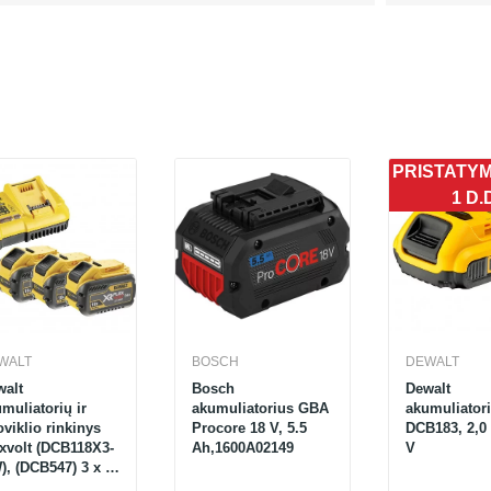
PRISTATY
1 D.
WALT
BOSCH
DEWALT
walt
Bosch
Dewalt
muliatorių ir
akumuliatorius GBA
akumuliator
oviklio rinkinys
Procore 18 V, 5.5
DCB183, 2,0 
xvolt (DCB118X3-
Ah,1600A02149
V
, (DCB547) 3 x 9
 54 V ir įkroviklis