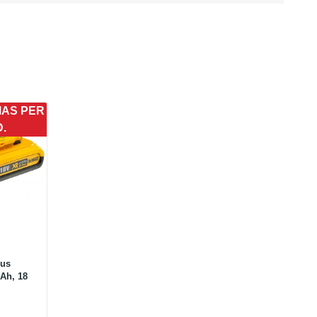
MAS PER
D.
ius
Ah, 18