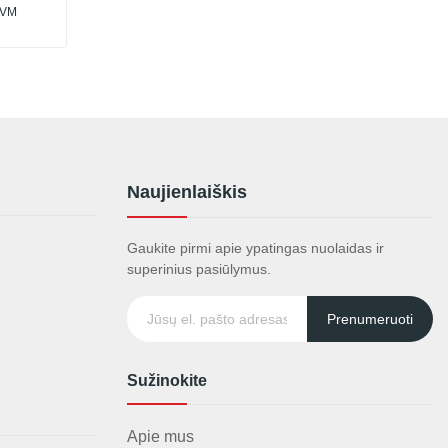
PVM
Naujienlaiškis
Gaukite pirmi apie ypatingas nuolaidas ir
superinius pasiūlymus.
Prenumeruoti
Sužinokite
Apie mus