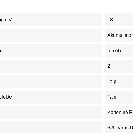
mpa, V
18
Akumuliator
pa
5,5 Ah
2
Taip
plekte
Taip
Kartoninė P
6-9 Darbo 