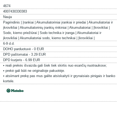
4674
4007430330383
Nauja
Pagrindinis |
Įrankiai |
Akumuliatoriniai įrankiai ir priedai |
Akumuliatoriai ir
įkrovikliai |
Akumuliatorinių įrankių rinkiniai |
Akumuliatoriai |
Įkrovikliai |
Sodo, kiemo priežiūrai |
Sodo technika ir įranga |
Akumuliatoriai ir
įkrovikliai |
Akumuliatoriai sodo, kiemo technikai |
Įkrovikliai |
6-9 d.d.
DOHO parduotuvė - 0 EUR
DPD paštomatai - 3.29 EUR
DPD kurjeris - 6.99 EUR
• reali prekės išvaizda gali šiek tiek skirtis nuo esančių nuotraukose;
• prekė gali būti ne originalioje pakuotėje.
• atsiimant prekę pas mus galite atsiskaityti ir grynaisiais pinigais ir banko
kortele.