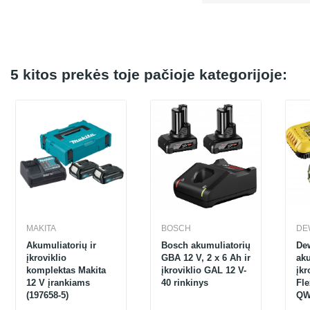
5 kitos prekės toje pačioje kategorijoje:
MAKITA
BOSCH
DE
Akumuliatorių ir
Bosch akumuliatorių
De
įkroviklio
GBA 12 V, 2 x 6 Ah ir
aku
komplektas Makita
įkroviklio GAL 12 V-
įkr
12 V įrankiams
40 rinkinys
Fle
(197658-5)
QW)
Ah,