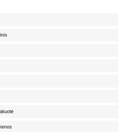
inis
akuotė
Dienos